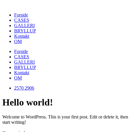
Videre
til
Forside
indhold
CASES
GALLERI
BRYLLUP
Kontakt
OM
Forside
CASES
GALLERI
BRYLLUP
Kontakt
OM
2570 2906
Hello world!
Welcome to WordPress. This is your first post. Edit or delete it, then
start writing!